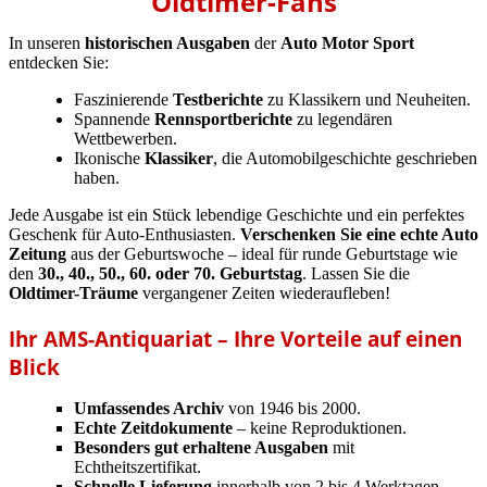
Oldtimer-Fans
In unseren
historischen Ausgaben
der
Auto Motor Sport
entdecken Sie:
Faszinierende
Testberichte
zu Klassikern und Neuheiten.
Spannende
Rennsportberichte
zu legendären
Wettbewerben.
Ikonische
Klassiker
, die Automobilgeschichte geschrieben
haben.
Jede Ausgabe ist ein Stück lebendige Geschichte und ein perfektes
Geschenk für Auto-Enthusiasten.
Verschenken Sie eine echte Auto
Zeitung
aus der Geburtswoche – ideal für runde Geburtstage wie
den
30., 40., 50., 60. oder 70. Geburtstag
. Lassen Sie die
Oldtimer-Träume
vergangener Zeiten wiederaufleben!
Ihr AMS-Antiquariat – Ihre Vorteile auf einen
Blick
Umfassendes Archiv
von 1946 bis 2000.
Echte Zeitdokumente
– keine Reproduktionen.
Besonders gut erhaltene Ausgaben
mit
Echtheitszertifikat.
Schnelle Lieferung
innerhalb von 2 bis 4 Werktagen.