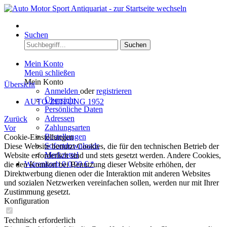
Menü
Suchen
Suchen
Mein Konto
Menü schließen
Mein Konto
Übersicht
Anmelden
oder
registrieren
Übersicht
AUTO ZEITUNG 1952
Persönliche Daten
Adressen
Zurück
Zahlungsarten
Vor
Bestellungen
Cookie-Einstellungen
Sofortdownloads
Diese Website benutzt Cookies, die für den technischen Betrieb der
Merkzettel
Website erforderlich sind und stets gesetzt werden. Andere Cookies,
Warenkorb
0
0,00 € *
die den Komfort bei Benutzung dieser Website erhöhen, der
Direktwerbung dienen oder die Interaktion mit anderen Websites
und sozialen Netzwerken vereinfachen sollen, werden nur mit Ihrer
Zustimmung gesetzt.
Konfiguration
Technisch erforderlich