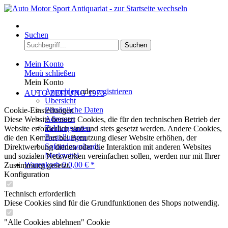
Menü
Suchen
Suchen
Mein Konto
Menü schließen
Mein Konto
Anmelden
oder
registrieren
AUTO ZEITUNG 1973
Übersicht
Persönliche Daten
Cookie-Einstellungen
Adressen
Diese Website benutzt Cookies, die für den technischen Betrieb der
Zahlungsarten
Website erforderlich sind und stets gesetzt werden. Andere Cookies,
Bestellungen
die den Komfort bei Benutzung dieser Website erhöhen, der
Sofortdownloads
Direktwerbung dienen oder die Interaktion mit anderen Websites
Merkzettel
und sozialen Netzwerken vereinfachen sollen, werden nur mit Ihrer
Warenkorb
0
0,00 € *
Zustimmung gesetzt.
Konfiguration
Technisch erforderlich
Diese Cookies sind für die Grundfunktionen des Shops notwendig.
"Alle Cookies ablehnen" Cookie