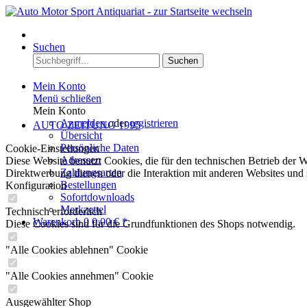
Menü
Suchen
Suchen
Mein Konto
Menü schließen
Mein Konto
Anmelden
oder
registrieren
AUTO ZEITUNG 1995
Übersicht
Persönliche Daten
Cookie-Einstellungen
Adressen
Diese Website benutzt Cookies, die für den technischen Betrieb der W
Zahlungsarten
Direktwerbung dienen oder die Interaktion mit anderen Websites und 
Bestellungen
Konfiguration
Sofortdownloads
Merkzettel
Technisch erforderlich
Warenkorb
0
0,00 € *
Diese Cookies sind für die Grundfunktionen des Shops notwendig.
"Alle Cookies ablehnen" Cookie
"Alle Cookies annehmen" Cookie
Ausgewählter Shop