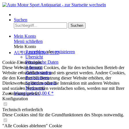
Menü
Suchen
Suchen
Mein Konto
Menü schließen
Mein Konto
Anmelden
oder
registrieren
AUTO ZEITUNG 1977
Übersicht
Persönliche Daten
Cookie-Einstellungen
Adressen
Diese Website benutzt Cookies, die für den technischen Betrieb der
Zahlungsarten
Website erforderlich sind und stets gesetzt werden. Andere Cookies,
Bestellungen
die den Komfort bei Benutzung dieser Website erhöhen, der
Sofortdownloads
Direktwerbung dienen oder die Interaktion mit anderen Websites
Merkzettel
und sozialen Netzwerken vereinfachen sollen, werden nur mit Ihrer
Warenkorb
0
0,00 € *
Zustimmung gesetzt.
Konfiguration
Technisch erforderlich
Diese Cookies sind für die Grundfunktionen des Shops notwendig.
"Alle Cookies ablehnen" Cookie