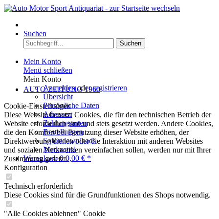
Menü
Suchen
Suchen
Mein Konto
Menü schließen
Mein Konto
Anmelden
oder
registrieren
AUTO ZEITUNG 1960
Übersicht
Persönliche Daten
Cookie-Einstellungen
Adressen
Diese Website benutzt Cookies, die für den technischen Betrieb der
Zahlungsarten
Website erforderlich sind und stets gesetzt werden. Andere Cookies,
Bestellungen
die den Komfort bei Benutzung dieser Website erhöhen, der
Sofortdownloads
Direktwerbung dienen oder die Interaktion mit anderen Websites
Merkzettel
und sozialen Netzwerken vereinfachen sollen, werden nur mit Ihrer
Warenkorb
0
0,00 € *
Zustimmung gesetzt.
Konfiguration
Technisch erforderlich
Diese Cookies sind für die Grundfunktionen des Shops notwendig.
"Alle Cookies ablehnen" Cookie