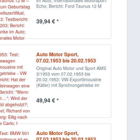
im Auto; Internationales Motorsport-
Echo; Bericht: Ford Taunus 12 M
39,94 € *
Auto Motor Sport,
07.02.1953 bis 20.02.1953
Original Auto Motor und Sport AMS
3/1953 vom 07.02.1953 bis
20.02.1953: VW-Exportlimousine
(Käfer) mit Synchrongetriebe im
Test, „Hat der deutsche Kleinwagen
eine Chance?“, Brüsseler Salon,
49,94 € *
Rallye Monte Carlo und
Motorsportberichte....
Auto Motor Sport,
07.03.1953 bis 20.03.1953