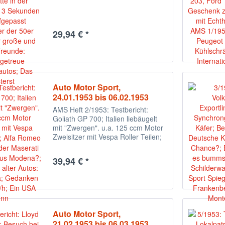
29,94 € *
Auto Motor Sport,
24.01.1953 bis 06.02.1953
AMS Heft 2/1953: Testbericht:
Goliath GP 700; Italien liebäugelt
mit "Zwergen". u.a. 125 ccm Motor
Zweisitzer mit Vespa Roller Teilen;
Alfa Romeo 1900; Wird der
Maserati die Bombe aus Modena?;
39,94 € *
Biographien alter Autos: NAG
Monza; Gedanken...
Auto Motor Sport,
21.02.1953 bis 06.03.1953