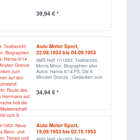
39,94 € *
Auto Motor Sport,
22.08.1953 bis 04.09.1953
AMS Heft 17/1953: Testbericht:
Morris Minor; Biographien alter
Autos: Hansa 6/14 PS; Die 8
Minuten Grenze - Gedanken zum
Bergrennen auf den Schauinsland;
Reisebericht: Route des Alpes;
34,94 € *
Hans Herrmann auf seinem
Porsche holt die Deutsche...
Auto Motor Sport,
19.09.1953 bis 02.10.1953
AMS Heft 19/1953: Neue