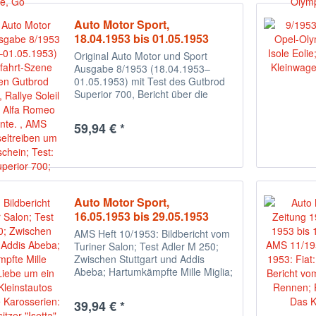
Auto Motor Sport,
18.04.1953 bis 01.05.1953
Original Auto Motor und Sport
Ausgabe 8/1953 (18.04.1953–
01.05.1953) mit Test des Gutbrod
Superior 700, Bericht über die
Rallye Soleil Cannes, Alfa Romeo
Disco Volante und Ferrari-
59,94 € *
Sportwagen. Originalausgabe –
kein Nachdruck – mit...
Auto Motor Sport,
16.05.1953 bis 29.05.1953
AMS Heft 10/1953: Bildbericht vom
Turiner Salon; Test Adler M 250;
Zwischen Stuttgart und Addis
Abeba; Hartumkämpfte Mille Miglia;
Viel Liebe um ein altes Auto;
Kleinstautos und originelle
39,94 € *
Karosserien: Dreirad Zweisitzer