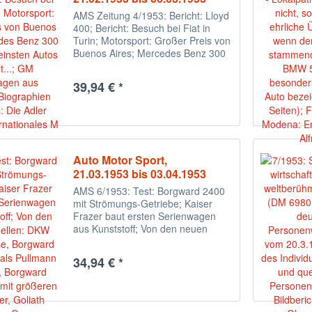
AMS Zeitung 4/1953: Bericht: Lloyd
400; Bericht: Besuch bei Fiat in
Turin; Motorsport: Großer Preis von
Buenos Aires; Mercedes Benz 300
S: Eins des feinsten Autos der
Welt...; GM Traumwagen aus
39,94 € *
Kunststoff; Biographien alter Autos:
Die...
Auto Motor Sport,
21.03.1953 bis 03.04.1953
AMS 6/1953: Test: Borgward 2400
mit Strömungs-Getriebe; Kaiser
Frazer baut ersten Serienwagen
aus Kunststoff; Von den neuen
Modellen: DKW Sonderklasse,
Borgward Hansa 2400 als Pullmann
34,94 € *
Limousine, Borgward Hansa 1800
mit größeren...