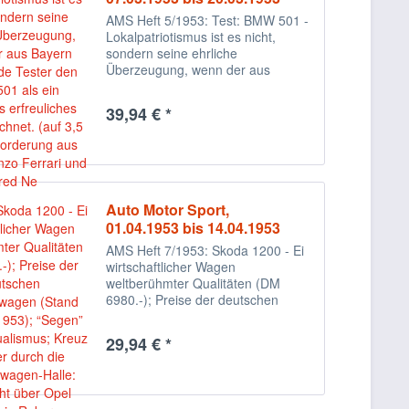
AMS Heft 5/1953: Test: BMW 501 -
Lokalpatriotismus ist es nicht,
sondern seine ehrliche
Überzeugung, wenn der aus
Bayern stammende Tester den
BMW 501 als ein besonders
39,94 € *
erfreuliches Auto bezeichnet. (auf
3,5 Seiten); Forderung aus
Modena:...
Auto Motor Sport,
01.04.1953 bis 14.04.1953
AMS Heft 7/1953: Skoda 1200 - Ei
wirtschaftlicher Wagen
weltberühmter Qualitäten (DM
6980.-); ​​Preise der deutschen
Personenwagen (Stand vom
20.3.1953); “Segen” des
29,94 € *
Individualismus; Kreuz und quer
durch die Personenwagen-Halle:...