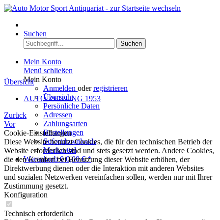
Menü
Suchen
Suchen
Mein Konto
Menü schließen
Mein Konto
Übersicht
Anmelden
oder
registrieren
Übersicht
AUTO ZEITUNG 1953
Persönliche Daten
Adressen
Zurück
Zahlungsarten
Vor
Bestellungen
Cookie-Einstellungen
Sofortdownloads
Diese Website benutzt Cookies, die für den technischen Betrieb der
Merkzettel
Website erforderlich sind und stets gesetzt werden. Andere Cookies,
Warenkorb
0
0,00 € *
die den Komfort bei Benutzung dieser Website erhöhen, der
Direktwerbung dienen oder die Interaktion mit anderen Websites
und sozialen Netzwerken vereinfachen sollen, werden nur mit Ihrer
Zustimmung gesetzt.
Konfiguration
Technisch erforderlich