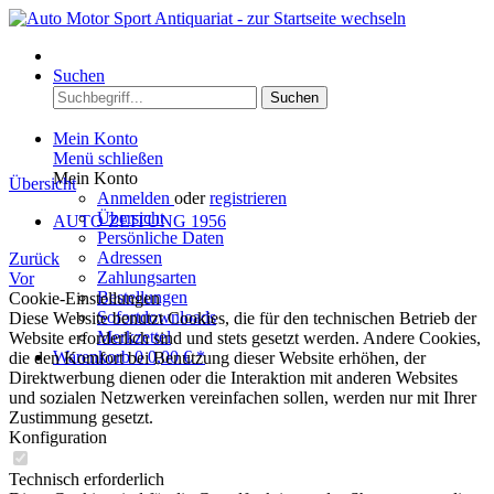
Menü
Suchen
Suchen
Mein Konto
Menü schließen
Mein Konto
Übersicht
Anmelden
oder
registrieren
Übersicht
AUTO ZEITUNG 1956
Persönliche Daten
Adressen
Zurück
Zahlungsarten
Vor
Bestellungen
Cookie-Einstellungen
Sofortdownloads
Diese Website benutzt Cookies, die für den technischen Betrieb der
Merkzettel
Website erforderlich sind und stets gesetzt werden. Andere Cookies,
Warenkorb
0
0,00 € *
die den Komfort bei Benutzung dieser Website erhöhen, der
Direktwerbung dienen oder die Interaktion mit anderen Websites
und sozialen Netzwerken vereinfachen sollen, werden nur mit Ihrer
Zustimmung gesetzt.
Konfiguration
Technisch erforderlich