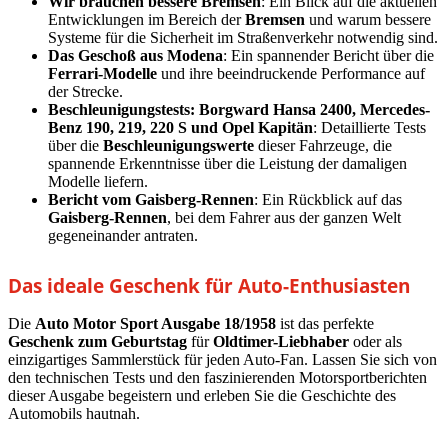
Wir brauchen bessere Bremsen
: Ein Blick auf die aktuellen
Entwicklungen im Bereich der
Bremsen
und warum bessere
Systeme für die Sicherheit im Straßenverkehr notwendig sind.
Das Geschoß aus Modena
: Ein spannender Bericht über die
Ferrari-Modelle
und ihre beeindruckende Performance auf
der Strecke.
Beschleunigungstests: Borgward Hansa 2400, Mercedes-
Benz 190, 219, 220 S und Opel Kapitän
: Detaillierte Tests
über die
Beschleunigungswerte
dieser Fahrzeuge, die
spannende Erkenntnisse über die Leistung der damaligen
Modelle liefern.
Bericht vom Gaisberg-Rennen
: Ein Rückblick auf das
Gaisberg-Rennen
, bei dem Fahrer aus der ganzen Welt
gegeneinander antraten.
Das ideale Geschenk für Auto-Enthusiasten
Die
Auto Motor Sport Ausgabe 18/1958
ist das perfekte
Geschenk zum Geburtstag
für
Oldtimer-Liebhaber
oder als
einzigartiges Sammlerstück für jeden Auto-Fan. Lassen Sie sich von
den technischen Tests und den faszinierenden Motorsportberichten
dieser Ausgabe begeistern und erleben Sie die Geschichte des
Automobils hautnah.