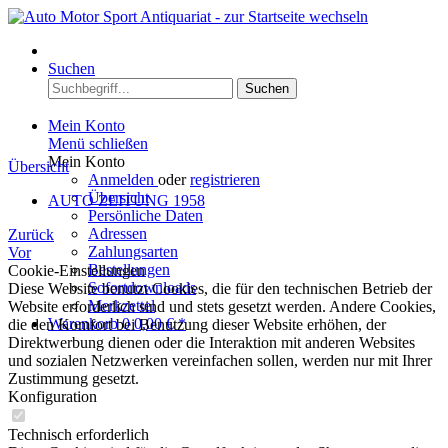
Menü
Suchen
Suchen
Mein Konto
Menü schließen
Mein Konto
Übersicht
Anmelden
oder
registrieren
Übersicht
AUTO ZEITUNG 1958
Persönliche Daten
Adressen
Zurück
Zahlungsarten
Vor
Bestellungen
Cookie-Einstellungen
Sofortdownloads
Diese Website benutzt Cookies, die für den technischen Betrieb der
Merkzettel
Website erforderlich sind und stets gesetzt werden. Andere Cookies,
Warenkorb
0
0,00 € *
die den Komfort bei Benutzung dieser Website erhöhen, der
Direktwerbung dienen oder die Interaktion mit anderen Websites
und sozialen Netzwerken vereinfachen sollen, werden nur mit Ihrer
Zustimmung gesetzt.
Konfiguration
Technisch erforderlich