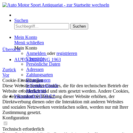
Menü
Suchen
Suchen
Mein Konto
Menü schließen
Mein Konto
Übersicht
Anmelden
oder
registrieren
Übersicht
AUTO ZEITUNG 1963
Persönliche Daten
Adressen
Zurück
Zahlungsarten
Vor
Bestellungen
Cookie-Einstellungen
Sofortdownloads
Diese Website benutzt Cookies, die für den technischen Betrieb der
Merkzettel
Website erforderlich sind und stets gesetzt werden. Andere Cookies,
Warenkorb
0
0,00 € *
die den Komfort bei Benutzung dieser Website erhöhen, der
Direktwerbung dienen oder die Interaktion mit anderen Websites
und sozialen Netzwerken vereinfachen sollen, werden nur mit Ihrer
Zustimmung gesetzt.
Konfiguration
Technisch erforderlich