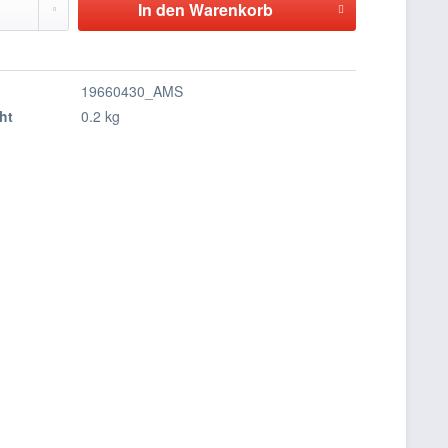
In den
Warenkorb
19660430_AMS
ht
0.2 kg