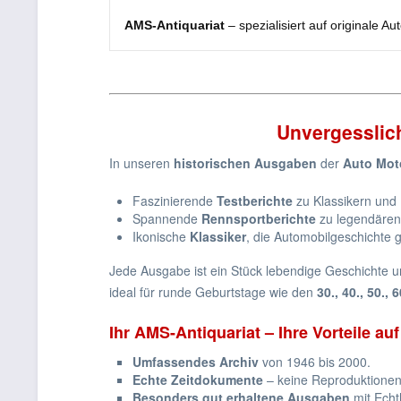
AMS-Antiquariat
– spezialisiert auf originale A
Unvergesslich
In unseren
historischen Ausgaben
der
Auto Mot
Faszinierende
Testberichte
zu Klassikern und
Spannende
Rennsportberichte
zu legendären
Ikonische
Klassiker
, die Automobilgeschichte 
Jede Ausgabe ist ein Stück lebendige Geschichte u
ideal für runde Geburtstage wie den
30., 40., 50.,
Ihr AMS-Antiquariat – Ihre Vorteile auf
Umfassendes Archiv
von 1946 bis 2000.
Echte Zeitdokumente
– keine Reproduktionen
Besonders gut erhaltene Ausgaben
mit Echth