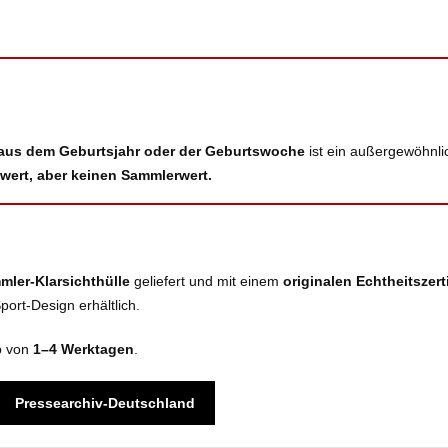
 aus dem Geburtsjahr oder der Geburtswoche
ist ein außergewöhnli
wert, aber keinen Sammlerwert.
mler-Klarsichthülle
geliefert und mit einem
originalen Echtheitszerti
ort-Design erhältlich.
lb von
1–4 Werktagen
.
Pressearchiv-Deutschland