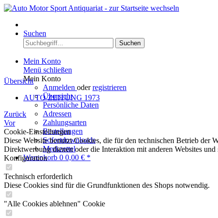
Menü
Suchen
Suchen
Mein Konto
Menü schließen
Mein Konto
Übersicht
Anmelden
oder
registrieren
Übersicht
AUTO ZEITUNG 1973
Persönliche Daten
Adressen
Zurück
Zahlungsarten
Vor
Bestellungen
Cookie-Einstellungen
Sofortdownloads
Diese Website benutzt Cookies, die für den technischen Betrieb der W
Merkzettel
Direktwerbung dienen oder die Interaktion mit anderen Websites und 
Warenkorb
0
0,00 € *
Konfiguration
Technisch erforderlich
Diese Cookies sind für die Grundfunktionen des Shops notwendig.
"Alle Cookies ablehnen" Cookie