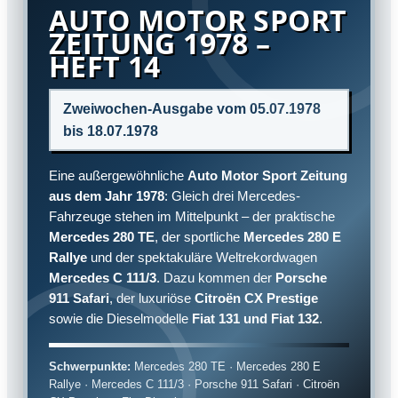
AUTO MOTOR SPORT
ZEITUNG 1978 –
HEFT 14
Zweiwochen-Ausgabe vom 05.07.1978
bis 18.07.1978
Eine außergewöhnliche
Auto Motor Sport Zeitung
aus dem Jahr 1978
: Gleich drei Mercedes-
Fahrzeuge stehen im Mittelpunkt – der praktische
Mercedes 280 TE
, der sportliche
Mercedes 280 E
Rallye
und der spektakuläre Weltrekordwagen
Mercedes C 111/3
. Dazu kommen der
Porsche
911 Safari
, der luxuriöse
Citroën CX Prestige
sowie die Dieselmodelle
Fiat 131 und Fiat 132
.
Schwerpunkte:
Mercedes 280 TE · Mercedes 280 E
Rallye · Mercedes C 111/3 · Porsche 911 Safari · Citroën