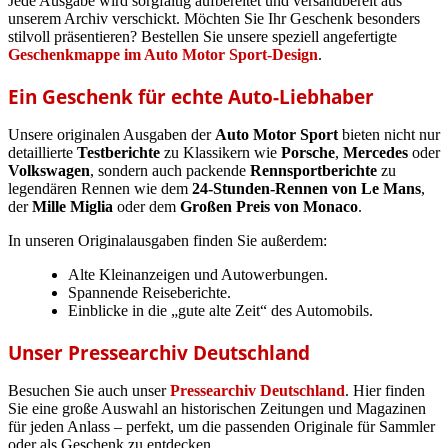
Jede Ausgabe wird sorgfältig aufbereitet und versandbereit aus
unserem Archiv verschickt. Möchten Sie Ihr Geschenk besonders
stilvoll präsentieren? Bestellen Sie unsere speziell angefertigte
Geschenkmappe im Auto Motor Sport-Design
.
Ein Geschenk für echte Auto-Liebhaber
Unsere originalen Ausgaben der
Auto Motor Sport
bieten nicht nur
detaillierte
Testberichte
zu Klassikern wie
Porsche
,
Mercedes
oder
Volkswagen
, sondern auch packende
Rennsportberichte
zu
legendären Rennen wie dem
24-Stunden-Rennen von Le Mans
,
der
Mille Miglia
oder dem
Großen Preis von Monaco
.
In unseren Originalausgaben finden Sie außerdem:
Alte Kleinanzeigen und Autowerbungen.
Spannende Reiseberichte.
Einblicke in die „gute alte Zeit“ des Automobils.
Unser Pressearchiv Deutschland
Besuchen Sie auch unser
Pressearchiv Deutschland
. Hier finden
Sie eine große Auswahl an historischen Zeitungen und Magazinen
für jeden Anlass – perfekt, um die passenden Originale für Sammler
oder als Geschenk zu entdecken.