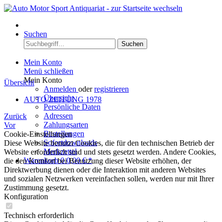
Menü
Suchen
Suchen
Mein Konto
Menü schließen
Mein Konto
Übersicht
Anmelden
oder
registrieren
Übersicht
AUTO ZEITUNG 1978
Persönliche Daten
Adressen
Zurück
Zahlungsarten
Vor
Bestellungen
Cookie-Einstellungen
Sofortdownloads
Diese Website benutzt Cookies, die für den technischen Betrieb der
Merkzettel
Website erforderlich sind und stets gesetzt werden. Andere Cookies,
Warenkorb
0
0,00 € *
die den Komfort bei Benutzung dieser Website erhöhen, der
Direktwerbung dienen oder die Interaktion mit anderen Websites
und sozialen Netzwerken vereinfachen sollen, werden nur mit Ihrer
Zustimmung gesetzt.
Konfiguration
Technisch erforderlich