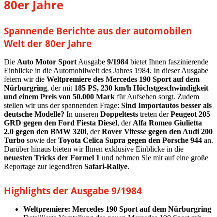
80er Jahre
Spannende Berichte aus der automobilen
Welt der 80er Jahre
Die
Auto Motor Sport
Ausgabe
9/1984
bietet Ihnen faszinierende
Einblicke in die Automobilwelt des Jahres 1984. In dieser Ausgabe
feiern wir die
Weltpremiere des Mercedes 190 Sport auf dem
Nürburgring
, der mit
185 PS, 230 km/h Höchstgeschwindigkeit
und einem Preis von 50.000 Mark
für Aufsehen sorgt. Zudem
stellen wir uns der spannenden Frage:
Sind Importautos besser als
deutsche Modelle?
In unseren
Doppeltests
treten der
Peugeot 205
GRD gegen den Ford Fiesta Diesel
, der
Alfa Romeo Giulietta
2.0 gegen den BMW 320i
, der
Rover Vitesse gegen den Audi 200
Turbo
sowie der
Toyota Celica Supra gegen den Porsche 944
an.
Darüber hinaus bieten wir Ihnen exklusive Einblicke in die
neuesten Tricks der Formel 1
und nehmen Sie mit auf eine große
Reportage zur legendären
Safari-Rallye
.
Highlights der Ausgabe 9/1984
Weltpremiere: Mercedes 190 Sport auf dem Nürburgring