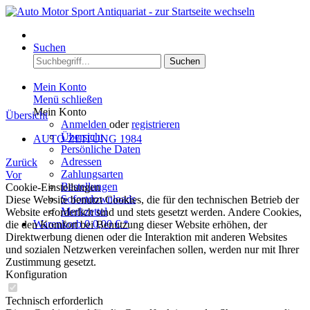
Menü
Suchen
Suchen
Mein Konto
Menü schließen
Mein Konto
Übersicht
Anmelden
oder
registrieren
Übersicht
AUTO ZEITUNG 1984
Persönliche Daten
Adressen
Zurück
Zahlungsarten
Vor
Bestellungen
Cookie-Einstellungen
Sofortdownloads
Diese Website benutzt Cookies, die für den technischen Betrieb der
Merkzettel
Website erforderlich sind und stets gesetzt werden. Andere Cookies,
Warenkorb
0
0,00 € *
die den Komfort bei Benutzung dieser Website erhöhen, der
Direktwerbung dienen oder die Interaktion mit anderen Websites
und sozialen Netzwerken vereinfachen sollen, werden nur mit Ihrer
Zustimmung gesetzt.
Konfiguration
Technisch erforderlich