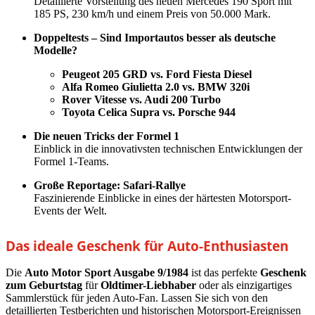
Detaillierte Vorstellung des neuen Mercedes 190 Sport mit
185 PS, 230 km/h und einem Preis von 50.000 Mark.
Doppeltests – Sind Importautos besser als deutsche
Modelle?
Peugeot 205 GRD vs. Ford Fiesta Diesel
Alfa Romeo Giulietta 2.0 vs. BMW 320i
Rover Vitesse vs. Audi 200 Turbo
Toyota Celica Supra vs. Porsche 944
Die neuen Tricks der Formel 1
Einblick in die innovativsten technischen Entwicklungen der
Formel 1-Teams.
Große Reportage: Safari-Rallye
Faszinierende Einblicke in eines der härtesten Motorsport-
Events der Welt.
Das ideale Geschenk für Auto-Enthusiasten
Die
Auto Motor Sport Ausgabe 9/1984
ist das perfekte
Geschenk
zum Geburtstag
für
Oldtimer-Liebhaber
oder als einzigartiges
Sammlerstück für jeden Auto-Fan. Lassen Sie sich von den
detaillierten Testberichten und historischen Motorsport-Ereignissen