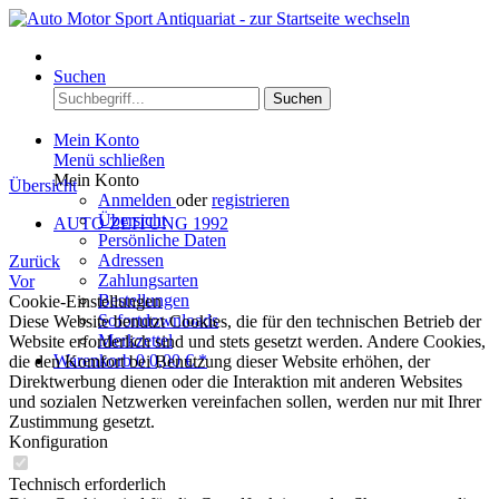
Menü
Suchen
Suchen
Mein Konto
Menü schließen
Mein Konto
Übersicht
Anmelden
oder
registrieren
Übersicht
AUTO ZEITUNG 1992
Persönliche Daten
Adressen
Zurück
Zahlungsarten
Vor
Bestellungen
Cookie-Einstellungen
Sofortdownloads
Diese Website benutzt Cookies, die für den technischen Betrieb der
Merkzettel
Website erforderlich sind und stets gesetzt werden. Andere Cookies,
Warenkorb
0
0,00 € *
die den Komfort bei Benutzung dieser Website erhöhen, der
Direktwerbung dienen oder die Interaktion mit anderen Websites
und sozialen Netzwerken vereinfachen sollen, werden nur mit Ihrer
Zustimmung gesetzt.
Konfiguration
Technisch erforderlich